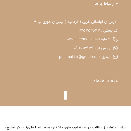
ارتباط با ما
آدرس :خ لواسانی غربی ( فرمانیه ) نبش خ حوری پ 13
کد پستی : 1935754847
شماره تماس: 22239171-۰۲۱
واتس اپ: 09120039171
ایمیل: pharmafit.ir@gmail.com
نماد اعتماد
برای استفاده از مطالب داروخانه ابوریحان، داشتن «هدف غیرتجاری» و ذکر «منبع»