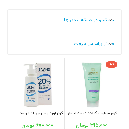
جستجو در دسته بندی ها
فیلتر براساس قیمت:
-10%
كرم مرطوب کننده دست انواع
کرم اوره اوسرین 20 درصد
پوست سینره 65 میل
سیوند 150 میل
315.000
تومان
670.000
تومان