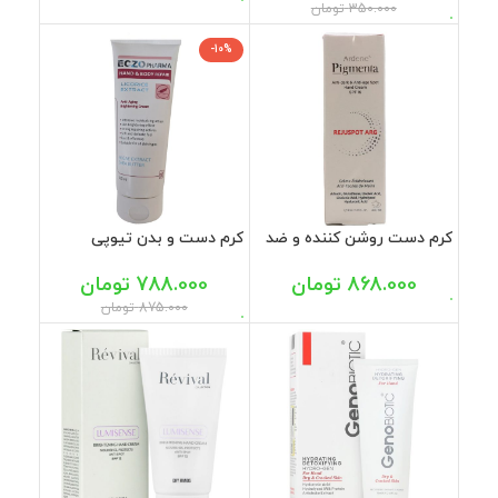
350.000
تومان
-10%
کرم دست روشن کننده و ضد
کرم دست و بدن تیوپی
لک آردن پیگمنتا 30 میل
اگزوفارما مای 200 میل
868.000
تومان
788.000
تومان
875.000
تومان