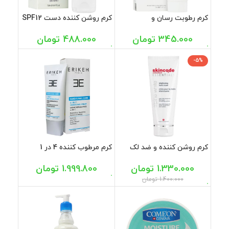
کرم رطوبت رسان و
کرم روشن کننده دست SPF12
دتوکسیفای کننده دست
رویوال 50 میل
پوست های خشک و آتوپیک
345.000
تومان
488.000
تومان
ژنوبایوتیک 75 میل
-5%
کرم روشن کننده و ضد لک
کرم مرطوب کننده 4 در 1
دست اسکین کد 75 میل
دست و ناخن اریکه 100میل
1.330.000
تومان
1.999.800
تومان
1.400.000
تومان