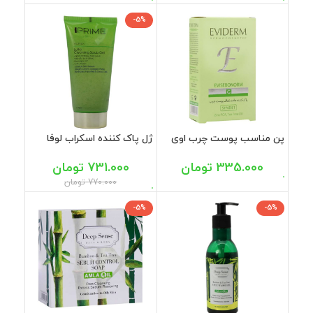
-5%
پن مناسب پوست چرب اوی
ژل پاک کننده اسکراب لوفا
سبونورم اویدرم 100 گرم
مناسب پوست چرب پرایم 175
میل
335.000
تومان
731.000
تومان
770.000
تومان
-5%
-5%