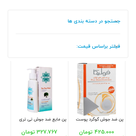
جستجو در دسته بندی ها
فیلتر براساس قیمت:
پن ضد جوش گوگرد پوست
پن مایع ضد جوش تی تری
چرب و آکنه دار فولیکا آر
ضد آکنه صورت و بدن سیوند
ایکس 100 گرم
150 میل
425.000
تومان
327.767
تومان