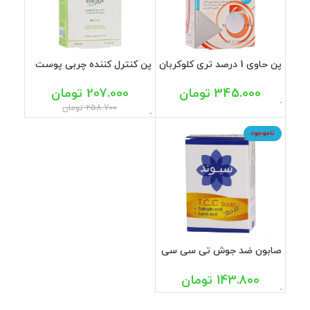
پن حاوی 1 درصد تری کلوکربان
پن کنترل کننده چربی پوست
مناسب پوست چرب فولیکا
آکنه زوم فیس دوکس 100
100 گرم
گرم
345.000
تومان
207.000
تومان
258.700
تومان
ناموجود
صابون ضد جوش تی سی سی
سیوند 90 گرم
143.800
تومان