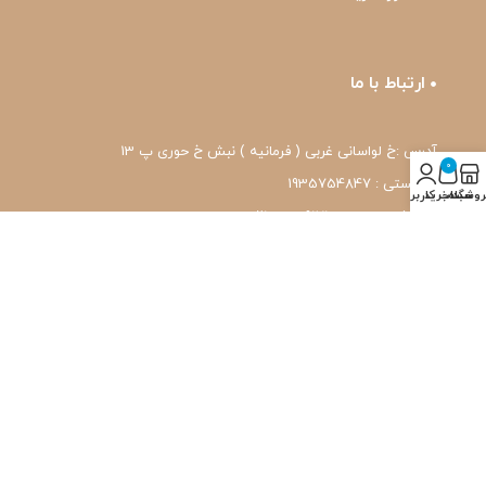
ارتباط با ما
آدرس :خ لواسانی غربی ( فرمانیه ) نبش خ حوری پ 13
0
کد پستی : 1935754847
روشگاه
سبد خرید
حساب کاربری من
شماره تماس: 22239171-۰۲۱
واتس اپ: 09120039171
ایمیل: pharmafit.ir@gmail.com
نماد اعتماد