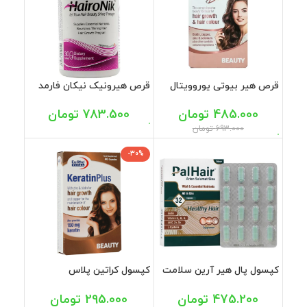
قرص هیر بیوتی یوروویتال
قرص هیرونیک نیکان فارمد
30 عددی
30 عددی
485.000
تومان
783.500
تومان
693.000
تومان
-30%
کپسول پال هیر آرین سلامت
کپسول کراتین پلاس
سینا 32 عددی
یوروویتال 40 عددی
475.200
تومان
295.000
تومان