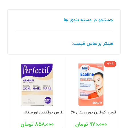
جستجو در دسته بندی ها
فیلتر براساس قیمت:
-30%
قرص اکوفاین یوروویتال 60
قرص پرفکتیل اورجینال
عددی
ویتابیوتیکس 30 عددی
970.000
تومان
858.000
تومان