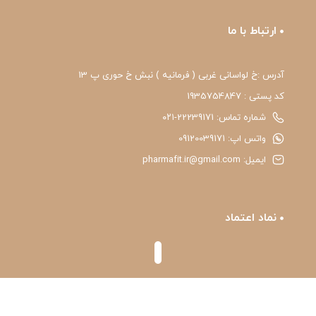
ارتباط با ما
آدرس :خ لواسانی غربی ( فرمانیه ) نبش خ حوری پ 13
کد پستی : 1935754847
شماره تماس: 22239171-۰۲۱
واتس اپ: 09120039171
ایمیل: pharmafit.ir@gmail.com
نماد اعتماد