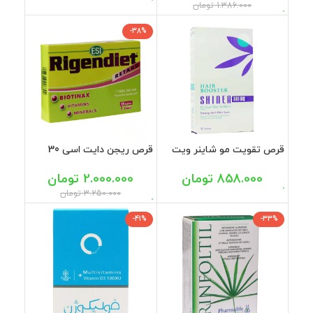
1.386.000
تومان
-38%
قرص تقویت مو شاینر ویت
قرص ریجن دایت اسی 30
اسکای 30 عددی
عددی
858.000
تومان
2.000.000
تومان
3.250.000
تومان
-41%
-33%