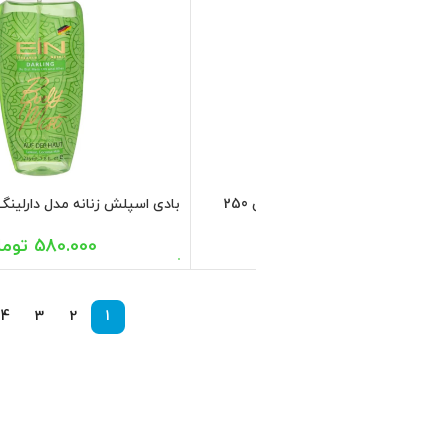
بادی اسپلش زنانه مدل زینگ ای آی ان 236
580.000
تومان