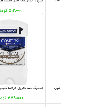
 کننده بدن زنانه استی ویت می
260.000
تومان
استیک کیس میس سرخ آبی زنانه آمبرلا 90
528.000
تومان