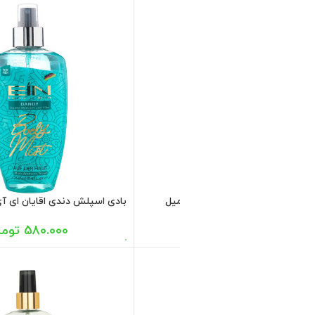
نه دریمی ای آی ان 236 میل
580.000
تومان