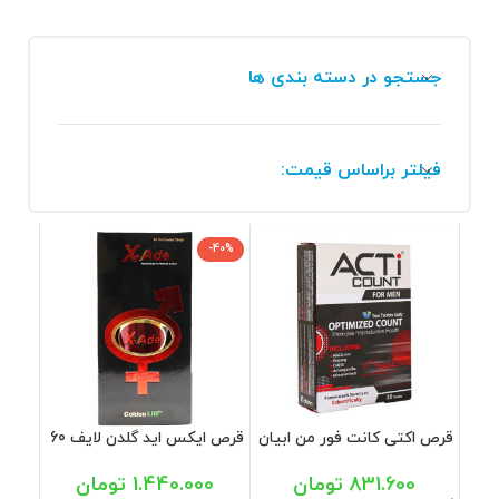
جستجو در دسته بندی ها
فیلتر براساس قیمت:
-40%
قرص اکتی کانت فور من ابیان
قرص ایکس اید گلدن لایف 60
دارو 30 عددی
عددی
831.600
تومان
1.440.000
تومان