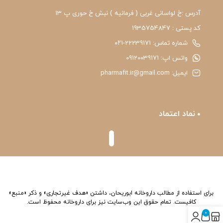
آدرس :خ لواسانی غربی ( فرمانیه ) نبش خ حوری پ 13
کد پستی : 1935754847
شماره تماس: 22239171-۰۲۱
واتس اپ: 09120039171
ایمیل: pharmafit.ir@gmail.com
نماد اعتماد
برای استفاده از مطالب داروخانه ابوریحان، داشتن «هدف غیرتجاری» و ذکر «منبع»
کافیست. تمام حقوق اين وب‌سايت نیز برای داروخانه محفوظ است.
0