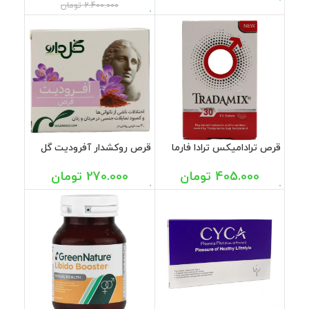
2.400.000
تومان
قرص ترادامیکس ترادا فارما
قرص روکشدار آفرودیت گل
30 عددی
دارو 30 عددی
405.000
تومان
270.000
تومان