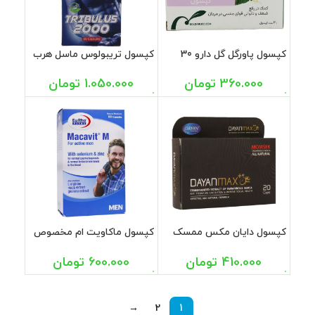
کپسول پاورگل گل دارو 30
کپسول تریبولوس ماسل هرب
عددی
2000 میلی گرم بهتا دارو 60
عددی
360.000
تومان
1.050.000
تومان
کپسول دایان مکس ممسک
کپسول ماکاویت ام مخصوص
دایان فارما 20 عددی
آقایان یوروویتال 60 عددی
410.000
تومان
600.000
تومان
→
2
1