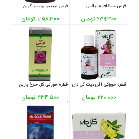
قرص سیکافارما پلاس
قرص لیبیدو بوستر گرین
بهداشت فارمد لوتوس 10
نیچر 30 عددی
عددی
639.300
تومان
1.158.300
تومان
قطره خوراکی آفرودیت گل دارو
قطره خوراکی گل سرخ باریج
30 میل
اسانس 15 میل
220.000
تومان
434.500
تومان