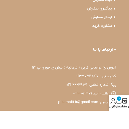
پیگیری سفارش
ارسال سفارش
مشاوره خرید
ارتباط با ما
آدرس :خ لواسانی غربی ( فرمانیه ) نبش خ حوری پ 13
کد پستی : 1935754847
شماره تماس: 22239171-۰۲۱
واتس اپ: 09120039171
0
ایمیل: pharmafit.ir@gmail.com
روشگاه
سبد خرید
حساب کاربری من
نماد اعتماد