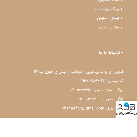
پیگیری سفارش
ارسال سفارش
مشاوره خرید
ارتباط با ما
آدرس :خ لواسانی غربی ( فرمانیه ) نبش خ حوری پ 13
کد پستی : 1935754847
شماره تماس: 22239171-۰۲۱
واتس اپ: 09120039171
0
ایمیل: pharmafit.ir@gmail.com
روشگاه
سبد خرید
حساب کاربری من
نماد اعتماد