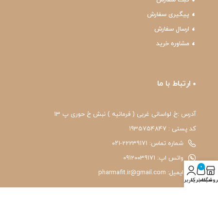
پیگیری سفارش
ارسال سفارش
مشاوره خرید
ارتباط با ما
آدرس :خ لواسانی غربی ( فرمانیه ) نبش خ حوری پ 13
کد پستی : 1935754847
شماره تماس: 22239171-۰۲۱
واتس اپ: 09120039171
0
ایمیل: pharmafit.ir@gmail.com
روشگاه
سبد خرید
حساب کاربری من
نماد اعتماد