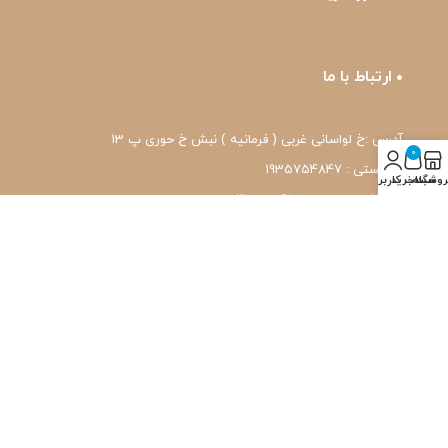
ارتباط با ما
آدرس :خ لواسانی غربی ( فرمانیه ) نبش خ حوری پ 13
0
کد پستی : 1935754847
روشگاه
سبد خرید
حساب کاربری من
شماره تماس: 22239171-۰۲۱
واتس اپ: 09120039171
ایمیل: pharmafit.ir@gmail.com
نماد اعتماد