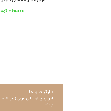
دی
300.000
تومان
اد