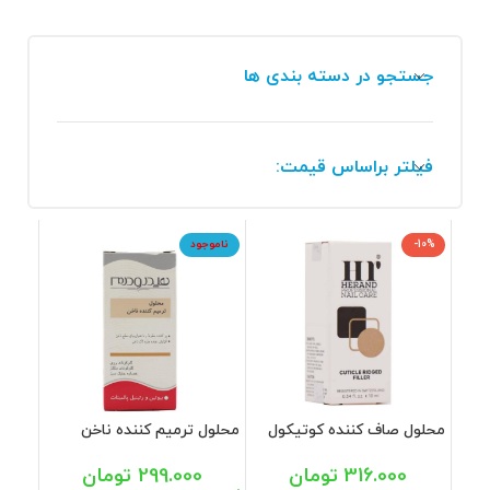
جستجو در دسته بندی ها
فیلتر براساس قیمت:
-10%
ناموجود
محلول صاف کننده کوتیکول
محلول ترمیم كننده ناخن
ناخن هراند 10 میل
هیدرودرم 8 میل
316.000
تومان
299.000
تومان