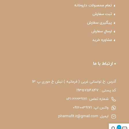
تمام محصولات داروخانه
ثبت سفارش
پیگیری سفارش
ارسال سفارش
مشاوره خرید
ارتباط با ما
آدرس :خ لواسانی غربی ( فرمانیه ) نبش خ حوری پ 13
کد پستی : 1935754847
شماره تماس: 22239171-۰۲۱
واتس اپ: 09120039171
ایمیل: pharmafit.ir@gmail.com
0