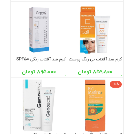
کرم ضد آفتاب بی رنگ پوست
کرم ضد آفتاب رنگی SPF50
خشک SPF50 فتوتیپیک
پوست های خشک بژ طبیعی
درماتیپیک 40 میل
ژنوبایوتیک 50 گرم
859.800
تومان
895.000
تومان
-10%