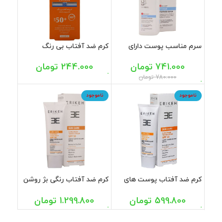
سرم مناسب پوست دارای
کرم ضد آفتاب بی رنگ
خشکی اگزومید سی گل 150
SPF50 پوست خشک اویدرم
میل
40 میل
741.000
تومان
244.000
تومان
780.000
تومان
ناموجود
ناموجود
کرم ضد آفتاب پوست های
کرم ضد آفتاب رنگی بژ روشن
خشک و نرمال بژ طلایی
SPF50 پوست های خشک و
SPF50 اریکه 50 میل
نرمال اریکه 50 میل
599.800
تومان
1.299.800
تومان