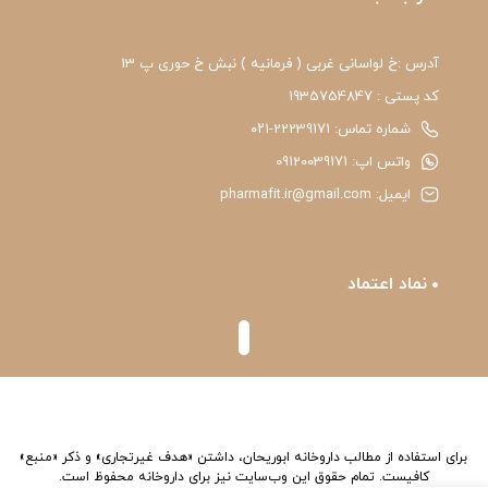
آدرس :خ لواسانی غربی ( فرمانیه ) نبش خ حوری پ 13
کد پستی : 1935754847
شماره تماس: 22239171-۰۲۱
واتس اپ: 09120039171
ایمیل: pharmafit.ir@gmail.com
نماد اعتماد
برای استفاده از مطالب داروخانه ابوریحان، داشتن «هدف غیرتجاری» و ذکر «منبع»
کافیست. تمام حقوق اين وب‌سايت نیز برای داروخانه محفوظ است.