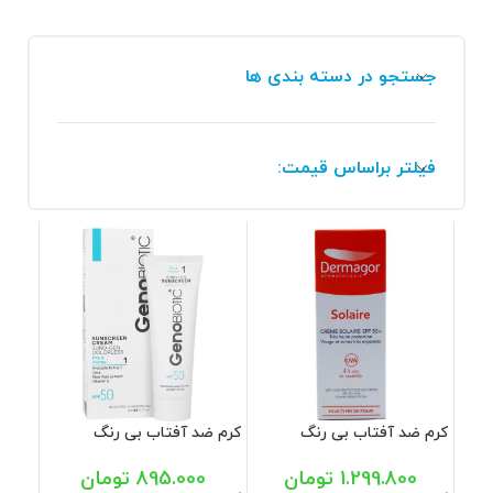
جستجو در دسته بندی ها
فیلتر براساس قیمت:
کرم ضد آفتاب بی رنگ
کرم ضد آفتاب بی رنگ
SPF50 پوست نرمال تا خشک
SPF50 پوست های خشک و
درماگور 40 میل
معمولی ژنوبایوتیک 50 گرم
1.299.800
تومان
895.000
تومان