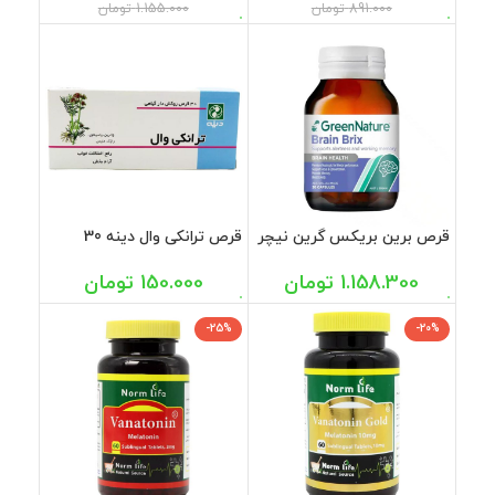
891.000
تومان
1.155.000
تومان
قرص برین بریکس گرین نیچر
قرص ترانکی وال دینه 30
30 عددی
عددی
1.158.300
تومان
150.000
تومان
-25%
-20%