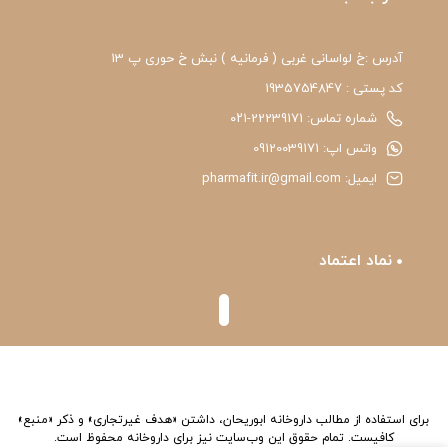
آدرس :خ لواسانی غربی ( فرمانیه ) نبش خ حوری پ 13
کد پستی : 1935754847
شماره تماس: 22239171-۰۲۱
واتس اپ: 09120039171
ایمیل: pharmafit.ir@gmail.com
نماد اعتماد
برای استفاده از مطالب داروخانه ابوریحان، داشتن «هدف غیرتجاری» و ذکر «منبع»
کافیست. تمام حقوق اين وب‌سايت نیز برای داروخانه محفوظ است.