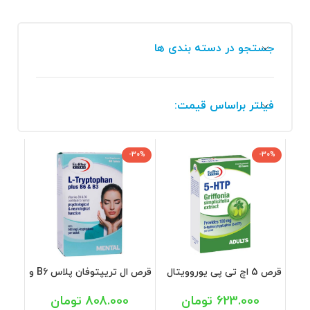
جستجو در دسته بندی ها
فیلتر براساس قیمت:
-30%
-30%
قرص 5 اچ تی پی یوروویتال
قرص ال تریپتوفان پلاس B6 و
60 عددی
B3 یوروویتال 60 عدد
623.000
تومان
808.000
تومان