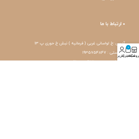
ارتباط با ما
آدرس :خ لواسانی غربی ( فرمانیه ) نبش خ حوری پ 13
0
کد پستی : 1935754847
روشگاه
سبد خرید
حساب کاربری من
شماره تماس: 22239171-۰۲۱
واتس اپ: 09120039171
ایمیل: pharmafit.ir@gmail.com
نماد اعتماد