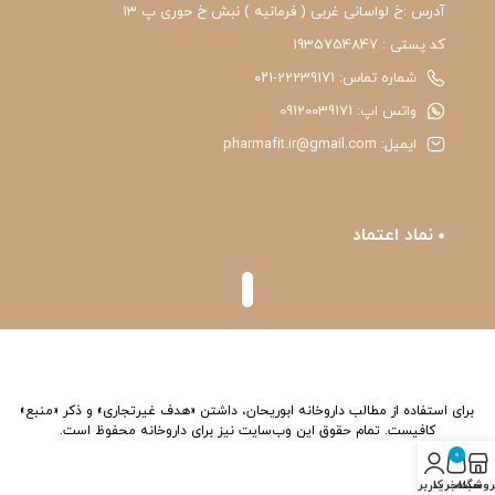
آدرس :خ لواسانی غربی ( فرمانیه ) نبش خ حوری پ 13
کد پستی : 1935754847
شماره تماس: 22239171-۰۲۱
واتس اپ: 09120039171
ایمیل: pharmafit.ir@gmail.com
نماد اعتماد
برای استفاده از مطالب داروخانه ابوریحان، داشتن «هدف غیرتجاری» و ذکر «منبع»
کافیست. تمام حقوق اين وب‌سايت نیز برای داروخانه محفوظ است.
0
روشگاه
سبد خرید
حساب کاربری من