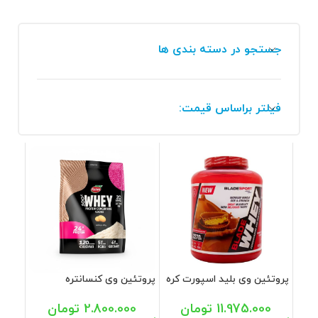
جستجو در دسته بندی ها
فیلتر براساس قیمت:
پروتئین وی بلید اسپورت کره
پروتئین وی کنسانتره
بادام زمینی شکلات 2270 گرم
بیسکوئیت پاوچ کاله 650 گرم
11.975.000
تومان
2.800.000
تومان