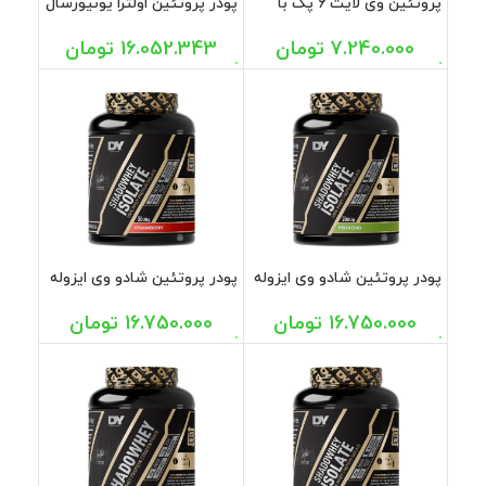
پروتئین وی لایت 6 پک با
پودر پروتئین اولترا یونیورسال
طعم شکلات ترک نوتریشن
2270 گرم
1800 گرم
7.240.000
تومان
16.052.343
تومان
پودر پروتئین شادو وی ایزوله
پودر پروتئین شادو وی ایزوله
با طعم پسته دوریان یتس
با طعم توت فرنگی دوریان
2000 گرم
یتس 2000 گرم
16.750.000
تومان
16.750.000
تومان