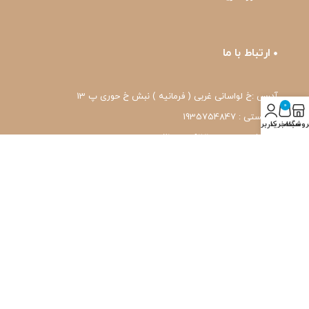
ارتباط با ما
آدرس :خ لواسانی غربی ( فرمانیه ) نبش خ حوری پ 13
0
کد پستی : 1935754847
روشگاه
سبد خرید
حساب کاربری من
شماره تماس: 22239171-۰۲۱
واتس اپ: 09120039171
ایمیل: pharmafit.ir@gmail.com
نماد اعتماد