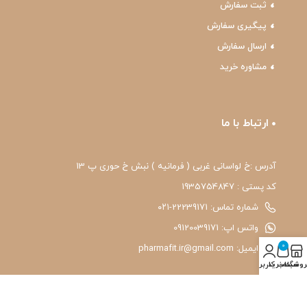
ثبت سفارش
پیگیری سفارش
ارسال سفارش
مشاوره خرید
ارتباط با ما
آدرس :خ لواسانی غربی ( فرمانیه ) نبش خ حوری پ 13
کد پستی : 1935754847
شماره تماس: 22239171-۰۲۱
واتس اپ: 09120039171
0
ایمیل: pharmafit.ir@gmail.com
روشگاه
سبد خرید
حساب کاربری من
نماد اعتماد