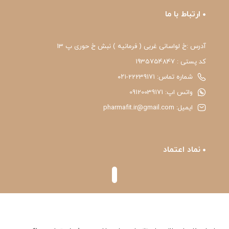
ارتباط با ما
آدرس :خ لواسانی غربی ( فرمانیه ) نبش خ حوری پ 13
کد پستی : 1935754847
شماره تماس: 22239171-۰۲۱
واتس اپ: 09120039171
ایمیل: pharmafit.ir@gmail.com
نماد اعتماد