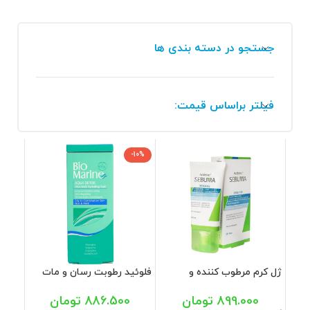
جستجو در دسته بندی ها
فیلتر براساس قیمت:
-10%
ژل کرم مرطوب کننده و
فلوئید رطوبت رسان و مات
بازسازی کننده پوست های
کننده پوست چرب و جوشدار
چرب و آسیب دیده آردن
بایومارین 50 میل
899.000
تومان
886.500
تومان