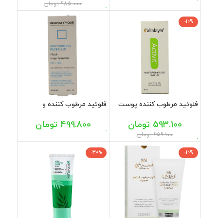
سبوما 40 میل
985.000
تومان
-10%
فلوئید مرطوب کننده پوست
فلوئید مرطوب کننده و
چرب ویتالیر 40 میل
آبرسان پوست چرب
درماتیپیک 50 میل
593.100
تومان
499.800
تومان
659.100
تومان
-30%
-10%