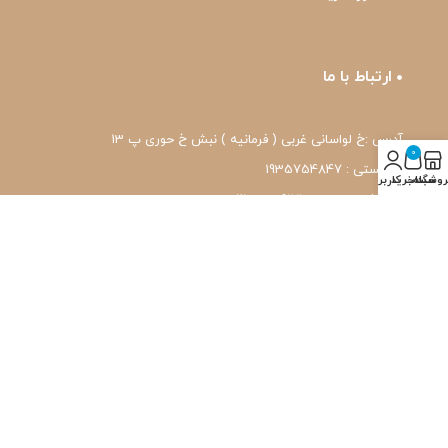
ارتباط با ما
آدرس :خ لواسانی غربی ( فرمانیه ) نبش خ حوری پ 13
0
کد پستی : 1935754847
روشگاه
سبد خرید
حساب کاربری من
شماره تماس: 22239171-۰۲۱
واتس اپ: 09120039171
ایمیل: pharmafit.ir@gmail.com
نماد اعتماد