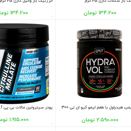
 بار شکلات کارن 45 گرم
انرژتیک بار وانیل کارن 45 گرم
134.200
تومان
134.200
توما
پودر پمپ هیدراول با طعم لیمو کیو ان تی 300
پودر سیترولین مالات بی پی آی 180 گر
1.915.000
توم
2.590.000
تومان