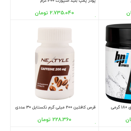
پودر پمپ بلید اسپورت 300 گرم
ن
2.735.040
تومان
می
قرص کافئین 200 میلی گرم نکستایل 30 عددی
ان
228.360
تومان