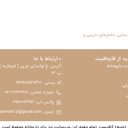
د از فارمافیت
ارتباط با ما
ت داروخانه
آدرس :خ لواسانی غربی ( فرمانیه 
پ 13
کد پستی : 1935754847
رش
شماره تماس: 22239171-۰۲۱
واتس اپ: 09120039171
ایمیل: pharmafit.ir@gmail.com
ر «منبع» کافیست. تمام حقوق اين وب‌سايت نیز برای داروخانه محفوظ است.