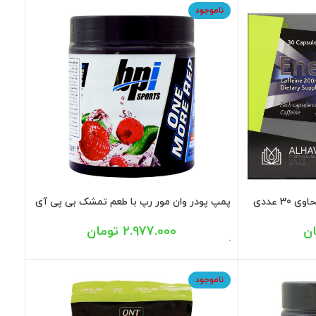
ناموجود
پمپ پودر وان مور رپ با طعم تمشک بی پی آی
250 گرم
ن
2.977.000
تومان
ناموجود