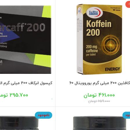
قرص کافئین 200 میلی گرم یوروویتال 60
کپسول انرکاف 200 میلی گرم الحاوی 30 عددی
295.700
توما
461.000
تومان
659.000
تومان
ود
ناموجود