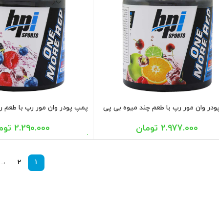
در وان مور رپ با طعم چند میوه بی پی
پمپ پودر وان مور رپ با طعم ر
250 گرم
2.977.000
تومان
2.290.000
توم
→
2
1