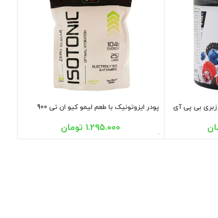
زبری بی پی آی
پودر ایزوتونیک با طعم لیمو کیو ان تی 900
گرمی
ان
1.295.000
تومان