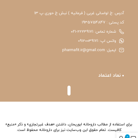
آدرس :خ لواسانی غربی ( فرمانیه ) نبش خ حوری پ 13
کد پستی : 1935754847
شماره تماس: 22239171-۰۲۱
واتس اپ: 09120039171
ایمیل: pharmafit.ir@gmail.com
نماد اعتماد
برای استفاده از مطالب داروخانه ابوریحان، داشتن «هدف غیرتجاری» و ذکر «منبع»
کافیست. تمام حقوق اين وب‌سايت نیز برای داروخانه محفوظ است.
0