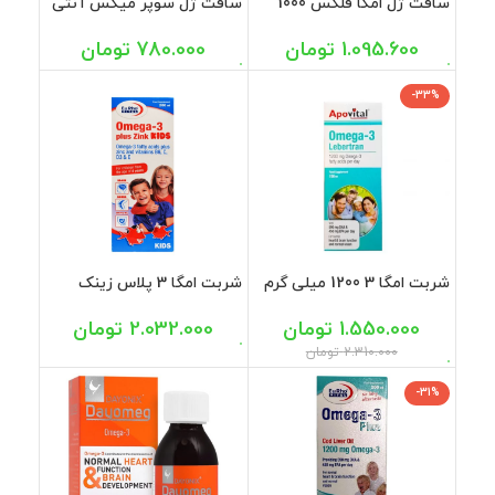
سافت ژل امگا فلکس 1000
سافت ژل سوپر میکس آنتی
میلی گرم هلث برست 60
ایجینگ 60 عددی
عددی
1.095.600
تومان
780.000
تومان
-33%
شربت امگا 3 1200 میلی گرم
شربت امگا 3 پلاس زینک
آپوویتال 150 میل
کیدز یوروویتال 200 میل
1.550.000
تومان
2.032.000
تومان
2.310.000
تومان
-31%