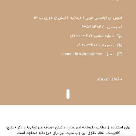
آدرس :خ لواسانی غربی ( فرمانیه ) نبش خ حوری پ 13
کد پستی : 1935754847
شماره تماس: 22239171-۰۲۱
واتس اپ: 09120039171
ایمیل: pharmafit.ir@gmail.com
نماد اعتماد
برای استفاده از مطالب داروخانه ابوریحان، داشتن «هدف غیرتجاری» و ذکر «منبع»
کافیست. تمام حقوق اين وب‌سايت نیز برای داروخانه محفوظ است.