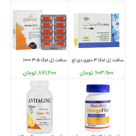
سافت ژل امگا 3 حاوی دی اچ
سافت ژل امگا 5-3 1000
ای بالا آکواتیک کارن 30
میلی گرم زراوش 30 عددی
عددی
603.900
تومان
871.200
تومان