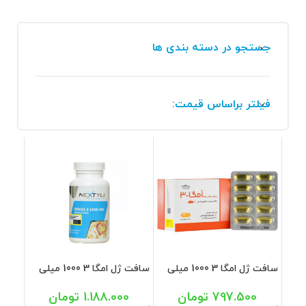
جستجو در دسته بندی ها
فیلتر براساس قیمت:
سافت ژل امگا 3 1000 میلی
سافت ژل امگا 3 1000 میلی
گرم کارن 50 عددی
گرم نکستایل 60 عددی
797.500
تومان
1.188.000
تومان