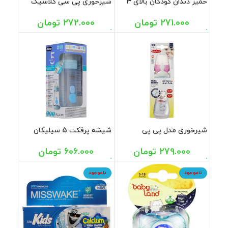
خمیر دندان کودکان بالای 3
شیرخوری پی سی کلاسیک
سال کاپیتانو 75 میل
ارتودنسی آویز بی بی لند 150
میل
271.000
تومان
272.000
تومان
شیرخوری مدل پی پی
شیشه پرفکت 5 سیلیکان
کلاسیک ارتودنسی کد 305
پسرانه جریان متوسط چیکو
بی بی لند 240 میل
240 میل
279.000
تومان
606.000
تومان
ناموجود
ناموجود