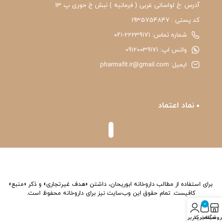
آدرس :خ لواسانی غربی ( فرمانیه ) نبش خ حوری پ 13
کد پستی : 1935754847
شماره تماس: 22239171-۰۲۱
واتس اپ: 09120039171
ایمیل: pharmafit.ir@gmail.com
نماد اعتماد
برای استفاده از مطالب داروخانه ابوریحان، داشتن «هدف غیرتجاری» و ذکر «منبع»
کافیست. تمام حقوق اين وب‌سايت نیز برای داروخانه محفوظ است.
0
روشگاه
سبد خرید
حساب کاربری من