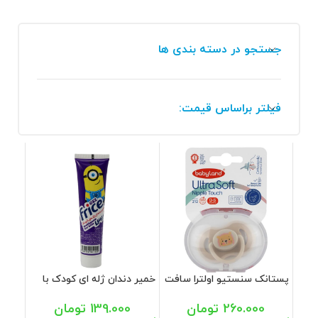
جستجو در دسته بندی ها
فیلتر براساس قیمت:
پستانک سنستیو اولترا سافت
خمیر دندان ژله ای کودک با
0 تا 6 ماه همراه با قاب
طعم آدامس بادکنکی فریس
استریل کد 212 بی بی لند
70 گرم
260.000
تومان
139.000
تومان