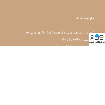
ارتباط با ما
آدرس :خ لواسانی غربی ( فرمانیه ) نبش خ حوری پ 13
0
کد پستی : 1935754847
روشگاه
سبد خرید
حساب کاربری من
شماره تماس: 22239171-۰۲۱
واتس اپ: 09120039171
ایمیل: pharmafit.ir@gmail.com
نماد اعتماد