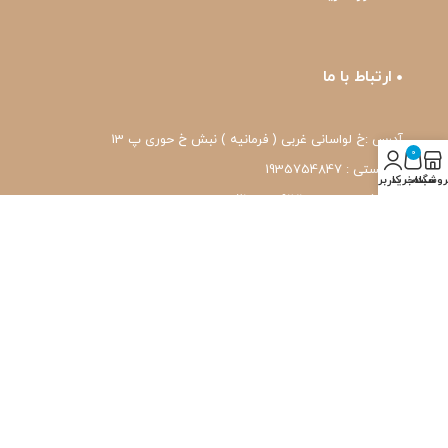
ارتباط با ما
آدرس :خ لواسانی غربی ( فرمانیه ) نبش خ حوری پ 13
0
کد پستی : 1935754847
روشگاه
سبد خرید
حساب کاربری من
شماره تماس: 22239171-۰۲۱
واتس اپ: 09120039171
ایمیل: pharmafit.ir@gmail.com
نماد اعتماد