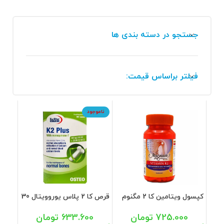
جستجو در دسته بندی ها
فیلتر براساس قیمت:
ناموجود
کپسول ویتامین کا 2 مگنوم
قرص کا 2 پلاس یوروویتال 30
ویتامینز 30 عددی
عددی
725.000
تومان
633.600
تومان