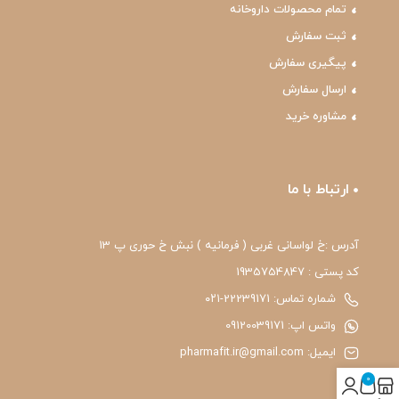
تمام محصولات داروخانه
ثبت سفارش
پیگیری سفارش
ارسال سفارش
مشاوره خرید
ارتباط با ما
آدرس :خ لواسانی غربی ( فرمانیه ) نبش خ حوری پ 13
کد پستی : 1935754847
شماره تماس: 22239171-۰۲۱
واتس اپ: 09120039171
ایمیل: pharmafit.ir@gmail.com
0