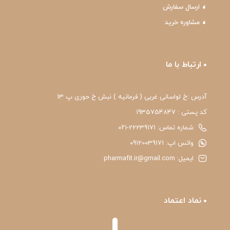
ارسال سفارش
مشاوره خرید
ارتباط با ما
آدرس :خ لواسانی غربی ( فرمانیه ) نبش خ حوری پ 13
کد پستی : 1935754847
شماره تماس: 22239171-۰۲۱
واتس اپ: 09120039171
ایمیل: pharmafit.ir@gmail.com
نماد اعتماد