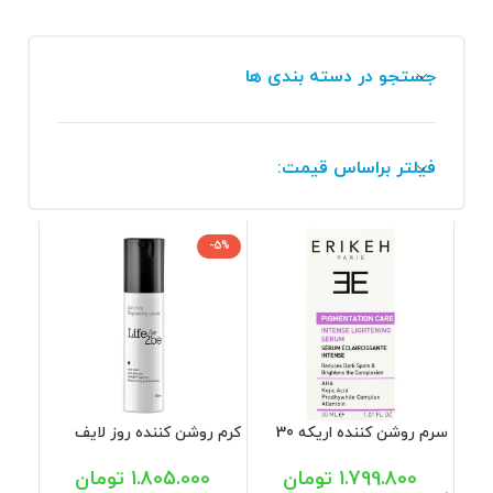
جستجو در دسته بندی ها
فیلتر براساس قیمت:
-5%
سرم روشن کننده اریکه 30
کرم روشن کننده روز لایف
میل
توبی 50 میل
1.799.800
تومان
1.805.000
تومان