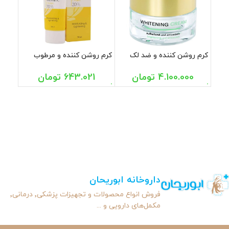
کرم روشن کننده و ضد لک
کرم روشن کننده و مرطوب
دکتر کلوگل 30 میل
کننده ویتامین C مدیلن 30
میل
4.100.000
تومان
643.021
تومان
داروخانه ابوریحان
فروش انواع محصولات و تجهیزات پزشکی٬ درمانی٬
مکمل‌های دارویی و ...