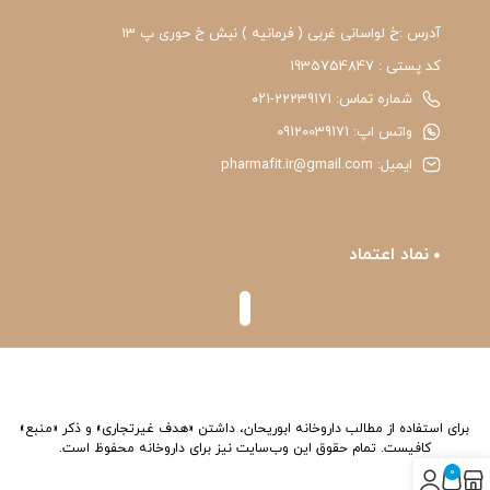
آدرس :خ لواسانی غربی ( فرمانیه ) نبش خ حوری پ 13
کد پستی : 1935754847
شماره تماس: 22239171-۰۲۱
واتس اپ: 09120039171
ایمیل: pharmafit.ir@gmail.com
نماد اعتماد
برای استفاده از مطالب داروخانه ابوریحان، داشتن «هدف غیرتجاری» و ذکر «منبع»
کافیست. تمام حقوق اين وب‌سايت نیز برای داروخانه محفوظ است.
0