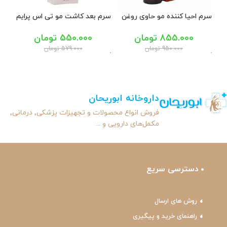
سرم احیا کننده مو حاوی روغن
سرم بعد کاشت مو تی اس پرایم
سرم 
آرگان سینره 100 میل
150 میل
کاندید 
855.000
تومان
550.000
تومان
950.000
تومان
579.000
تومان
داروخانه ابوریحان
فروش انواع محصولات و تجهیزات پزشکی٬ درمانی٬
مکمل‌های دارویی و ...
دسترسی سریع
روش های ارسال
راهنمای خرید و پیگیری