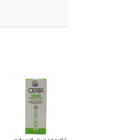
-5%
پو کافئین تقویت کننده و
شامپو کافئین فاقد سولفات
شامپو