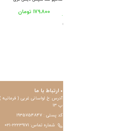
 ریزش موهای چرب و معمولی
مناسب موهای خشک سریتا 200
پوست سر
 200 میل
میل
426.000
تومان
426.000
تومان