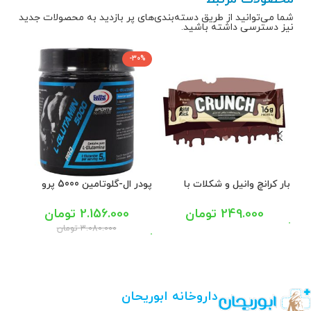
شما می‌توانید از طریق دسته‌بندی‌های پر بازدید به محصولات جدید
نیز دسترسی داشته باشید.
-30%
بار کرانچ وانیل و شکلات با
پودر ال-گلوتامین 5000 پرو
روکش کره نارگیل کیتاریچ 55
یوروویتال 300 گرم
هندوا
گرم
249.000
تومان
2.156.000
تومان
3.080.000
تومان
داروخانه ابوریحان