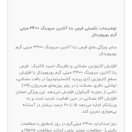
توضیحات تکمیلی قرص بتا آلانین سروینگ 3400 میلی
گرم یوروویتال
سایر ویژگی های قرص بتا آلانین سروینگ 3400 میلی گرم
یوروویتال:
افزایش کارنوزین عضلانی و بافرینگ اسید لاکتیک : قرص
بتا آلانین سروینگ 3400 میلی گرم یوروویتال با افزایش
سطح کارنوزین (دی پپتید کانستیتوتیو) در بافت عضلانی،
توانایی بافری عضلات را در برابر یون‌های هیدروژن (H+)
ناشی از تجزیه گلیکوژن افزایش می‌دهد. این ویژگی معادل
افزایش pH عضلانی در حین فعالیت شدید است و به
ورزشکار اجازه می‌دهد ۱۵ تا ۲۰ درصد بیشتر در آستانه
بی‌هوازی تمرین کند.
دوز استاندارد ۳۴۰۰ میلی‌گرم در روز (مطابق با مطالعات
بالینی) : مطالعات معتبر علمی (مانند مطالعات Harris و