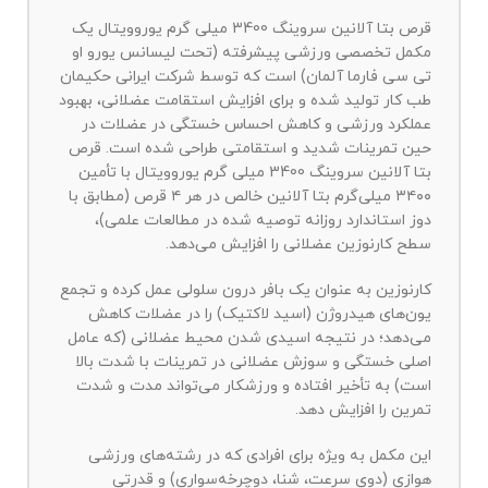
قرص بتا آلانین سروینگ 3400 میلی گرم یوروویتال یک
مکمل تخصصی ورزشی پیشرفته (تحت لیسانس یورو او
تی سی فارما آلمان) است که توسط شرکت ایرانی حکیمان
طب کار تولید شده و برای افزایش استقامت عضلانی، بهبود
عملکرد ورزشی و کاهش احساس خستگی در عضلات در
حین تمرینات شدید و استقامتی طراحی شده است. قرص
بتا آلانین سروینگ 3400 میلی گرم یوروویتال با تأمین
۳۴۰۰ میلی‌گرم بتا آلانین خالص در هر ۴ قرص (مطابق با
دوز استاندارد روزانه توصیه شده در مطالعات علمی)،
سطح کارنوزین عضلانی را افزایش می‌دهد.
کارنوزین به عنوان یک بافر درون سلولی عمل کرده و تجمع
یون‌های هیدروژن (اسید لاکتیک) را در عضلات کاهش
می‌دهد؛ در نتیجه اسیدی شدن محیط عضلانی (که عامل
اصلی خستگی و سوزش عضلانی در تمرینات با شدت بالا
است) به تأخیر افتاده و ورزشکار می‌تواند مدت و شدت
تمرین را افزایش دهد.
این مکمل به ویژه برای افرادی که در رشته‌های ورزشی
هوازی (دوی سرعت، شنا، دوچرخه‌سواری) و قدرتی