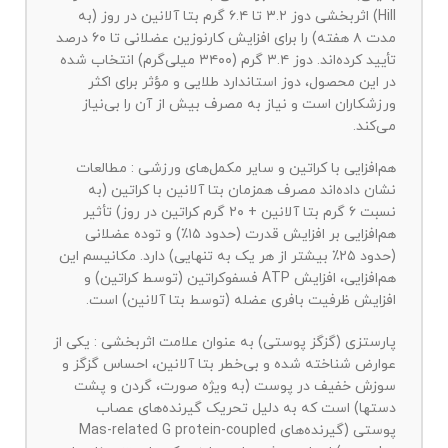
Hill) اثربخشی دوز ۳.۲ تا ۶.۴ گرم بتا آلانین در روز (به
مدت ۸ هفته) را برای افزایش کارنوزین عضلانی تا ۶۰ درصد
تأیید کرده‌اند. دوز ۳.۴ گرم (۳۴۰۰ میلی‌گرم) انتخاب شده
در این محصول، دوز استاندارد طلایی و مؤثر برای اکثر
ورزشکاران است و نیاز به مصرف بیش از آن را بی‌نیاز
می‌کند.
هم‌افزایی با کراتین و سایر مکمل‌های ورزشی : مطالعات
نشان داده‌اند مصرف همزمان بتا آلانین با کراتین (به
نسبت ۶ گرم بتا آلانین + ۲۰ گرم کراتین در روز) تأثیر
هم‌افزایی بر افزایش قدرت (حدود ۱۵٪) و توده عضلانی
(حدود ۲۵٪ بیشتر از هر یک به تنهایی) دارد. مکانیسم این
هم‌افزایی، افزایش ATP فسفوکراتین (توسط کراتین) و
افزایش ظرفیت بافری عضله (توسط بتا آلانین) است.
پارستزی (گزگز پوستی) به عنوان علامت اثربخشی : یکی از
عوارض شناخته شده و بی‌خطر بتا آلانین، احساس گزگز و
سوزش خفیف در پوست (به ویژه صورت، گردن و پشت
دستها) است که به دلیل تحریک گیرنده‌های عصاب
پوستی (گیرنده‌های Mas-related G protein-coupled