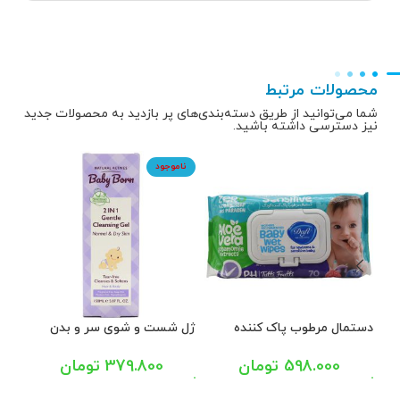
محصولات مرتبط
شما می‌توانید از طریق دسته‌بندی‌های پر بازدید به محصولات جدید
نیز دسترسی داشته باشید.
ناموجود
دستمال مرطوب پاک کننده
ژل شست و شوی سر و بدن
شام
کودک پوست حساس درب دار با
کودک بیبی برن 150 میل
اسانس توتی فروتی دافی 70
میل
598.000
تومان
379.800
تومان
عددی