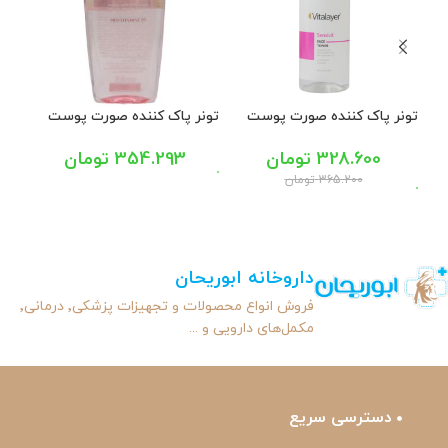
تونر پاک کننده صورت پوست
تونر پاک کننده صورت پوست
حساس ویتالیر 200 میل
های نرمال تا خشک الارو 200
خشک 
میل
328.600
تومان
354.293
تومان
365.200
تومان
داروخانه ابوریحان
فروش انواع محصولات و تجهیزات پزشکی٬ درمانی٬
مکمل‌های دارویی و ...
دسترسی سریع