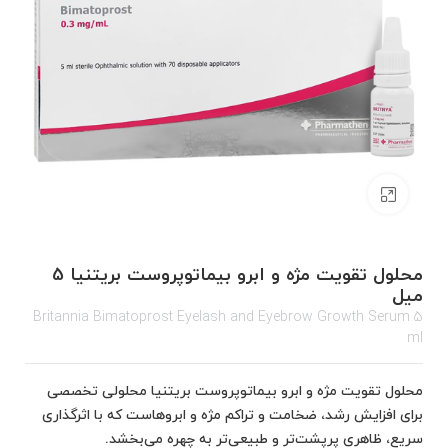
برای بزرگنمایی کلیک کنید
محلول تقویت مژه و ابرو بیماتوپروست بریتنیا 5
میل
Britannia Bimatoprost Eyelash and Eyebrow Growth Serum 5
ml
محلول تقویت مژه و ابرو بیماتوپروست بریتنیا محلولی تخصصی
برای افزایش رشد، ضخامت و تراکم مژه و ابروهاست که با اثرگذاری
سریع، ظاهری پرپشت‌تر و طبیعی‌تر به چهره می‌بخشد.