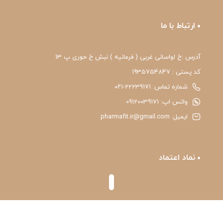
ارتباط با ما
آدرس :خ لواسانی غربی ( فرمانیه ) نبش خ حوری پ 13
کد پستی : 1935754847
شماره تماس: 22239171-۰۲۱
واتس اپ: 09120039171
ایمیل: pharmafit.ir@gmail.com
نماد اعتماد