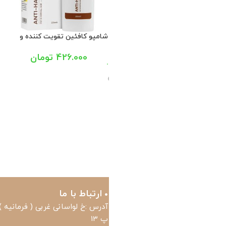
کرم ضد آفتاب بلوبلاکر SPF50
کرم ضد آفتاب پوست خشک
کرم ض
اع پوست ایزدین پرو 50 میل
SPF50 بایومارین 50 میل
فومیژن 40
750.000
تومان
850.500
تومان
945.221
تومان
945.000
تومان