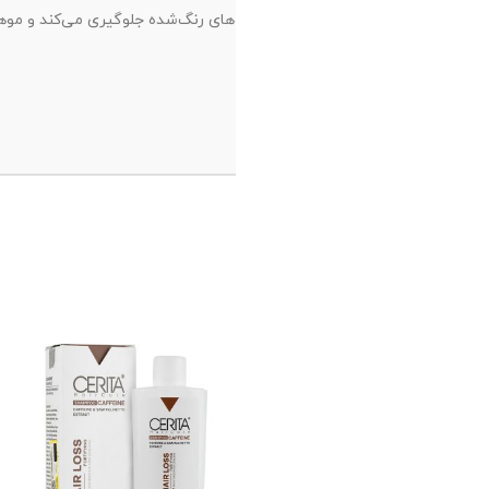
30%
-10%
-21
اموجود