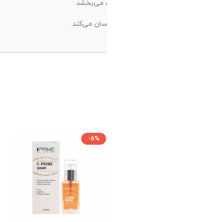
اموجود
-10%
-10%