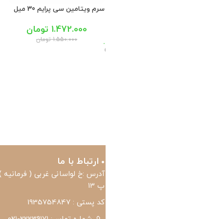
 دور چشم لیفتینگ ورونیک
کرم روز SPF40 انواع پوست
کرم 
سینره 40 میل
SPF50 بایومارین 0
799.800
تومان
2.250.000
تومان
2.500.000
تومان