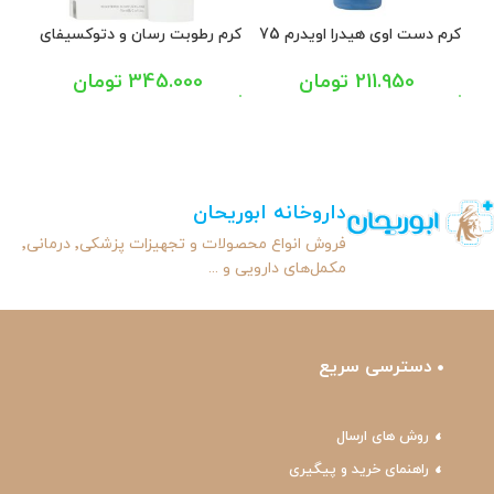
کرم دست اوی هیدرا اویدرم 75
کرم رطوبت رسان و دتوکسیفای
کرم 
میل
کننده دست پوست های خشک
منا
و آتوپیک ژنوبایوتیک 75 میل
250 می
211.950
تومان
345.000
تومان
داروخانه ابوریحان
فروش انواع محصولات و تجهیزات پزشکی٬ درمانی٬
مکمل‌های دارویی و ...
دسترسی سریع
روش های ارسال
راهنمای خرید و پیگیری