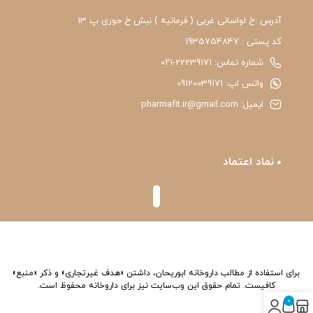
آدرس :خ لواسانی غربی ( فرمانیه ) نبش خ حوری پ 13
کد پستی : 1935754847
شماره تماس: 22239171-۰۲۱
واتس اپ: 09120039171
ایمیل: pharmafit.ir@gmail.com
نماد اعتماد
برای استفاده از مطالب داروخانه ابوریحان، داشتن «هدف غیرتجاری» و ذکر «منبع»
کافیست. تمام حقوق اين وب‌سايت نیز برای داروخانه محفوظ است.
0