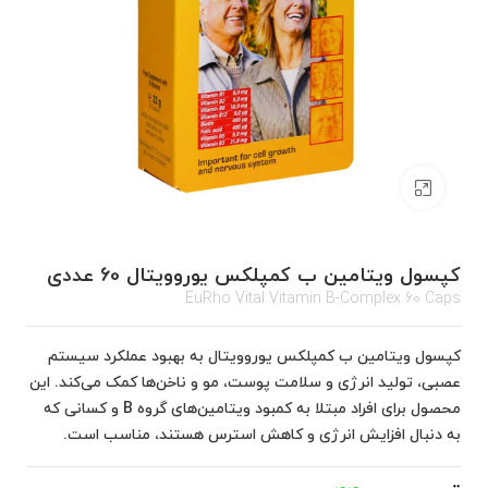
برای بزرگنمایی کلیک کنید
کپسول ویتامین ب کمپلکس یوروویتال 60 عددی
EuRho Vital Vitamin B-Complex 60 Caps
کپسول ویتامین ب کمپلکس یوروویتال به بهبود عملکرد سیستم
عصبی، تولید انرژی و سلامت پوست، مو و ناخن‌ها کمک می‌کند. این
محصول برای افراد مبتلا به کمبود ویتامین‌های گروه B و کسانی که
به دنبال افزایش انرژی و کاهش استرس هستند، مناسب است.