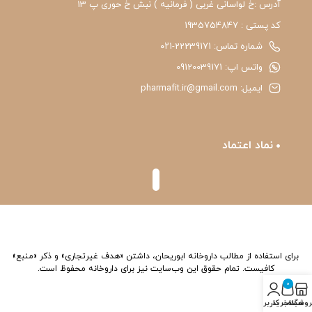
آدرس :خ لواسانی غربی ( فرمانیه ) نبش خ حوری پ 13
کد پستی : 1935754847
شماره تماس: 22239171-۰۲۱
واتس اپ: 09120039171
ایمیل: pharmafit.ir@gmail.com
نماد اعتماد
برای استفاده از مطالب داروخانه ابوریحان، داشتن «هدف غیرتجاری» و ذکر «منبع»
کافیست. تمام حقوق اين وب‌سايت نیز برای داروخانه محفوظ است.
0
روشگاه
سبد خرید
حساب کاربری من