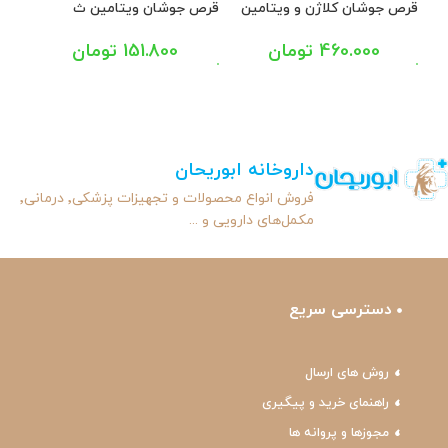
قرص جوشان کلاژن و ویتامین
قرص جوشان ویتامین ث
ث با طعم پرتقال کلاژینو 20
1000میلی گرم یوروویتال با طعم
گرم م
عددی
لیمو 20 عددی
460.000
تومان
151.800
تومان
داروخانه ابوریحان
فروش انواع محصولات و تجهیزات پزشکی٬ درمانی٬
مکمل‌های دارویی و ...
دسترسی سریع
روش های ارسال
راهنمای خرید و پیگیری
مجوزها و پروانه ها