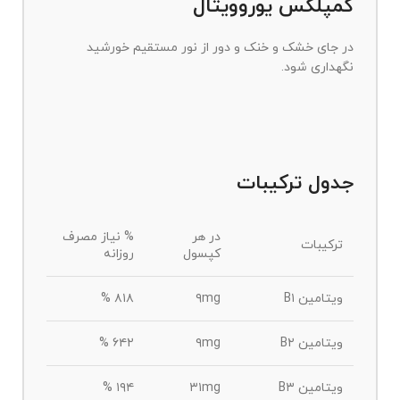
کمپلکس یوروویتال
در جای خشک و خنک و دور از نور مستقیم خورشید
نگهداری شود.
جدول ترکیبات
در هر
% نیاز مصرف
ترکیبات
کپسول
روزانه
ویتامین B۱
۹mg
۸۱۸ %
ویتامین B۲
۹mg
۶۴۲ %
ویتامین B۳
۳۱mg
۱۹۴ %