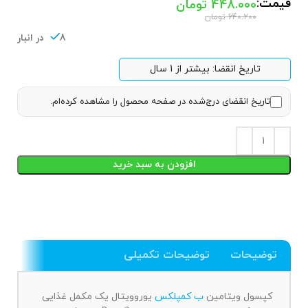
قیمت:
448.000
تومان
640.200
تومان
8 در انبار
تاریخ انقضا: بیشتر از 1 سال
تاریخ انقضای درج‌شده در صفحه محصول را مشاهده کرده‌ام.
افزودن به سبد خرید
توضیحات
توضیحات تکمیلی
کپسول ویتامین
ب کمپلکس
یوروویتال یک مکمل غذایی