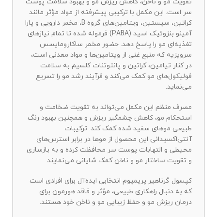
تقویت مو و ناخن، کاهش ریزش مو و بهبود سلامت پوست
سر است. این مکمل با ترکیبی پیشرفته از مواد مؤثر مانند
کراتین، سیستین، ویتامین‌های گروه B، مخمر دارویی و پارا
آمینو بنزوئیک اسید (PABA) فرموله شده تا تمام نیازهای
تغذیه‌ای مو را پاسخ دهد. حضور مخمر ساکارومایسس
سرویزیه که منبع غنی از ویتامین‌ها و مواد معدنی است،
در کنار تیامین، کراتین و پانتوتنات کلسیم به سلامت
فولیکول‌های مو کمک می‌کند و فرآیند رشد مو را تسریع
می‌نماید.
مصرف منظم این مکمل می‌تواند به تقویت ضخامت و
استحکام مو، کاهش چشمگیر ریزش و همچنین بهبود رنگ
طبیعی موهای سفید شده کمک کند. ترکیبات
آنتی‌اکسیدانی این محصول از موها در برابر استرس‌های
محیطی و التهابات پوست سر محافظت کرده و به بازسازی
و تقویت ساختار مو و ناخن کمک شایانی می‌نمایند.
کپسول گرناهیر پریمیوم انتخابی ایده‌آل برای افرادی است
که به دنبال راهکاری طبیعی، مؤثر و فاقد هورمون برای
درمان ریزش مو و حفظ زیبایی مو و ناخن خود هستند.