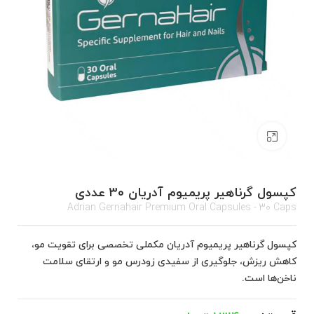
برای بزرگنمایی کلیک کنید
کپسول گرناهیر پریمیوم آدریان 30 عددی
Adrian Gernahair Premium Oral Capsules - 30 Caps
کپسول گرناهیر پریمیوم آدریان مکملی تخصصی برای تقویت مو،
کاهش ریزش، جلوگیری از سفیدی زودرس مو و ارتقای سلامت
ناخن‌ها است.