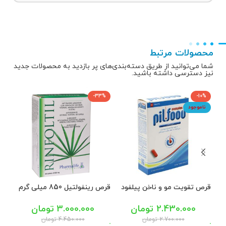
محصولات مرتبط
شما می‌توانید از طریق دسته‌بندی‌های پر بازدید به محصولات جدید
نیز دسترسی داشته باشید.
0%
-33%
-10%
ناموجود
نا
قرص تقویت مو و ناخن پیلفود
قرص رینفولتیل 850 میلی گرم
قرص
کمپلکس 60 عددی
فارما لایف 60 عددی
60 عددی
2.430.000
تومان
3.000.000
تومان
2.700.000
تومان
4.450.000
تومان