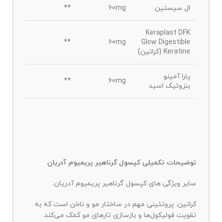
ال سیستین
60mg
**
Keraplast DFK
**
60mg
Glow Digestible
Keratine (کراتین)
پارا آمینو
**
60mg
بنزوئیک اسید
توضیحات تکمیلی کپسول گرناهیر پریمیوم آدریان
سایر ویژگی های کپسول گرناهیر پریمیوم آدریان:
کراتین: پروتئینی مهم در ساختار مو و ناخن است که به
تقویت فولیکول‌ها و بازسازی تارهای مو کمک می‌کند.