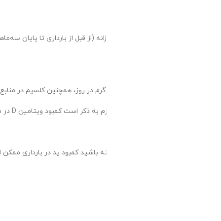
چنین اسید فولیک در منابع غذایی مانند سبزیجات برگ سبز،