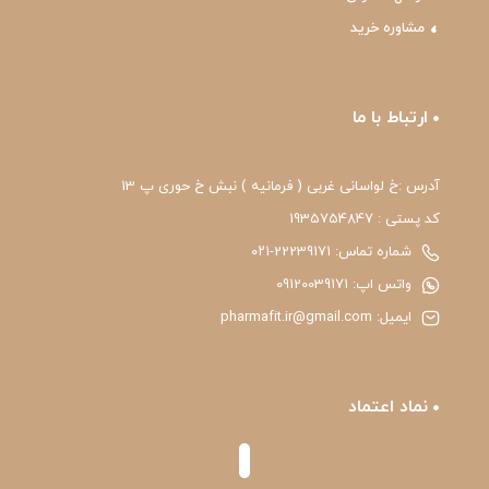
مشاوره خرید
ارتباط با ما
آدرس :خ لواسانی غربی ( فرمانیه ) نبش خ حوری پ 13
کد پستی : 1935754847
شماره تماس: 22239171-۰۲۱
واتس اپ: 09120039171
ایمیل: pharmafit.ir@gmail.com
نماد اعتماد