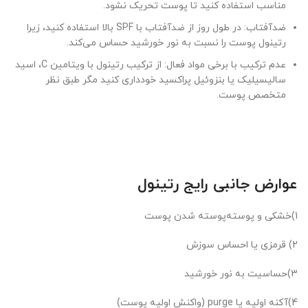
مناسب استفاده کنید تا پوست تحریک نشود.
ضدآفتاب: در طول روز از ضدآفتاب با SPF بالا استفاده کنید، زیرا
رتینول پوست را نسبت به نور خورشید حساس می‌کند.
عدم ترکیب با برخی مواد فعال: از ترکیب رتینول با ویتامین C، اسید
سالیسیلیک یا بنزوئیل پراکسید خودداری کنید مگر طبق نظر
متخصص پوست.
عوارض جانبی رایج رتینول
1)خشکی و پوسته‌پوسته شدن پوست
2) قرمزی یا احساس سوزش
3)حساسیت به نور خورشید
4)آکنه اولیه یا purge (واکنش اولیه پوست)