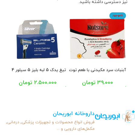
نیز دسترسی داشته باشید.
ناموجود
نا
آبنبات سرد مکیدنی با طعم توت
تیغ یدک 5 لبه بلیز 5 سیلور 4
فرنگی ناتسور ویتافارمد 12
عددی
120 گرم
عددی
39.000
تومان
2.500.000
تومان
داروخانه ابوریحان
فروش انواع محصولات و تجهیزات پزشکی٬ درمانی٬
مکمل‌های دارویی و ...