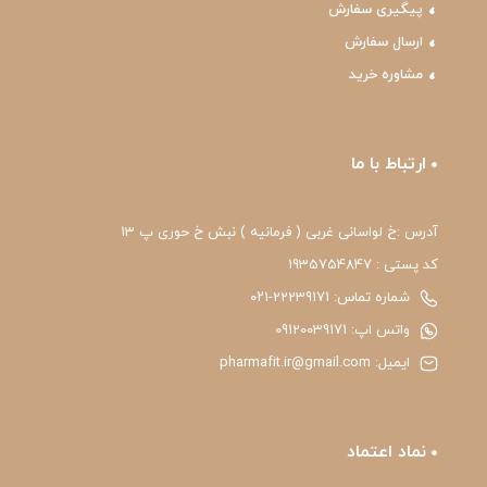
پیگیری سفارش
ارسال سفارش
مشاوره خرید
ارتباط با ما
آدرس :خ لواسانی غربی ( فرمانیه ) نبش خ حوری پ 13
کد پستی : 1935754847
شماره تماس: 22239171-۰۲۱
واتس اپ: 09120039171
ایمیل: pharmafit.ir@gmail.com
نماد اعتماد