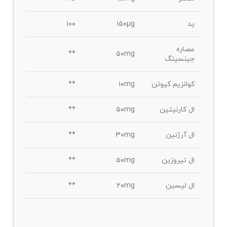
ید
۱۵۰µg
۱۰۰
عصاره
**
۵۰mg
جینسینگ
کوانزیم کیوتن
۱۰mg
**
ال کارنیتین
۵۰mg
**
ال آرژنین
۳۰mg
**
ال تیروزین
۵۰mg
**
ال لیسین
۲۰mg
**