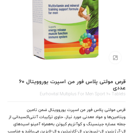
برای بزرگنمایی کلیک کنید
قرص مولتی پلاس فور من اسپرت یوروویتال 60
عددی
Eurhovital Multiplus For Men Sport 60 Tablets
قرص مولتی پلاس فور من اسپرت یوروویتال ضمن تامین
ویتامین‌ها و مواد معدنی مورد نیاز، حاوی ترکیبات آنتی‌اکسیدانی از
جمله عصاره جینسینگ و کوآنزیم کیوتن به‌همراه آمینو اسیدهای
ال-آرژینین، ال-تیروزین، ال-کارنیتین و ال-لایزین می‌باشد و مناسب