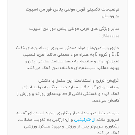
توضیحات تکمیلی قرص مولتی پلاس فور من اسپرت
یوروویتال
سایر ویژگی های قرص مولتی پلاس فور من اسپرت
یوروویتال :
حاوی ویتامین‌ها و مواد معدنی ضروری: ویتامین‌های A، C،
D، E و گروه B به همراه مواد معدنی مانند آهن، کلسیم،
منیزیم، روی و سلنیوم به حفظ سلامت عمومی بدن و
بهبود عملکرد سیستم‌های مختلف بدن کمک می‌کنند.
افزایش انرژی و استقامت: این مکمل با داشتن
ویتامین‌های گروه B و عصاره جینسینگ به تولید انرژی
کمک کرده و خستگی ناشی از فعالیت‌های روزانه و ورزش را
کاهش می‌دهد.
تقویت عضلات و حمایت از ریکاوری: وجود اسیدهای آمینه
ضروری مانند
ال-کارنیتین
و ال-آرژنین به تقویت عضلات،
ریکاوری سریع‌تر پس از ورزش و بهبود عملکرد ورزشی
کمک می‌کند.