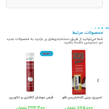
محصولات مرتبط
شما می‌توانید از طریق دسته‌بندی‌های پر بازدید به محصولات جدید
نیز دسترسی داشته باشید.
ناموجود
نا
اسپری بینی کلداماریس فلو
قرص جوشان کافئین و تائورین
قرص
پلاس سیگما فارم 20 میل
و ویتامین ب کمپلکس با طعم
کولا نیچرز پلنتی 20 عددی
لیمو 20 
875.000
تومان
323.400
تومان