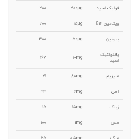
فولیک اسید
۴۰۰µg
۲۰۰
ویتامین B۱۲
۱۵µg
۶۰۰
بیوتین
۱۵۰µg
۳۰۰
پانتوتنیک
۱۶۷
۱۰mg
اسید
منیزیم
۸۰mg
۲۱
آهن
۶mg
۴۳
زینک
۱۵mg
۱۵
مس
۱mg
۱۰۰
منگنز
۰,۵mg
۲۵