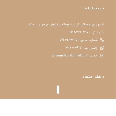
ارتباط با ما
آدرس :خ لواسانی غربی ( فرمانیه ) نبش خ حوری پ 13
کد پستی : 1935754847
شماره تماس: 22239171-۰۲۱
واتس اپ: 09120039171
ایمیل: pharmafit.ir@gmail.com
نماد اعتماد