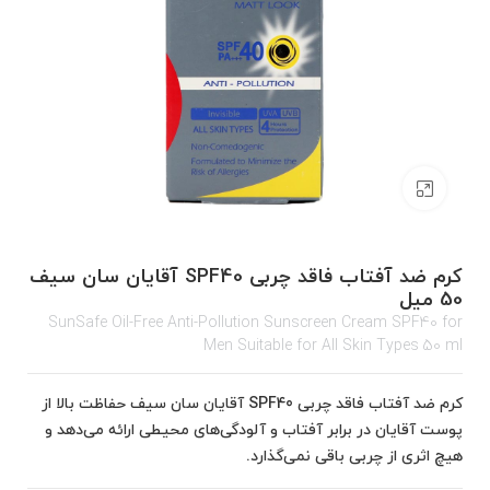
برای بزرگنمایی کلیک کنید
كرم ضد آفتاب فاقد چربی SPF40 آقایان سان سیف
50 میل
SunSafe Oil-Free Anti-Pollution Sunscreen Cream SPF40 for
Men Suitable for All Skin Types 50 ml
كرم ضد آفتاب فاقد چربی SPF40 آقایان سان سیف حفاظت بالا از
پوست آقایان در برابر آفتاب و آلودگی‌های محیطی ارائه می‌دهد و
هیچ اثری از چربی باقی نمی‌گذارد.